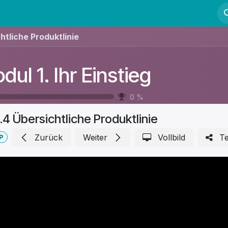
Fortbildung
Kurse
Mentoring
Kontakt
chtliche Produktlinie
dul 1. Ihr Einstieg
0
%
.4 Übersichtliche Produktlinie
Zurück
Weiter
Vollbild
Te
P