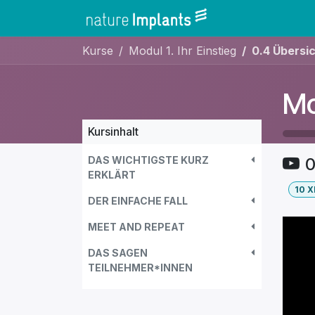
Zum Inhalt springen
Home
Shop
Kurse
Modul 1. Ihr Einstieg
0.4 Übersi
Mo
Kursinhalt
DAS WICHTIGSTE KURZ
0
ERKLÄRT
10
X
DER EINFACHE FALL
MEET AND REPEAT
DAS SAGEN
TEILNEHMER*INNEN