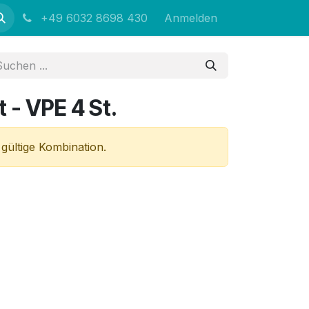
+49 6032 8698 430
Anmelden
t - VPE 4 St.
 gültige Kombination.