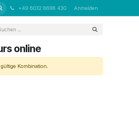
+49 6032 8698 430
Anmelden
rs online
 gültige Kombination.