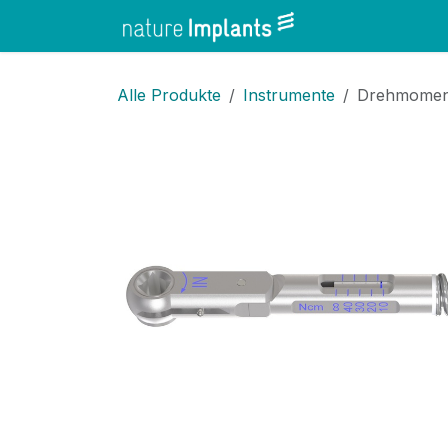
Zum Inhalt springen
Home
Shop
Alle Produkte
Instrumente
Drehmoment