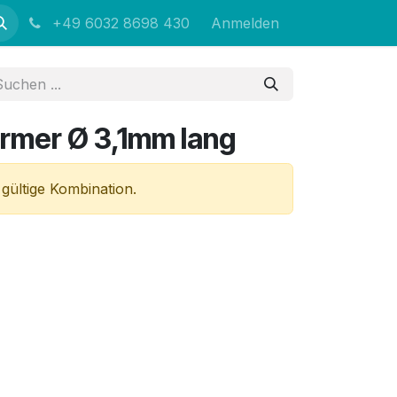
+49 6032 8698 430
Anmelden
rmer Ø 3,1mm lang
 gültige Kombination.