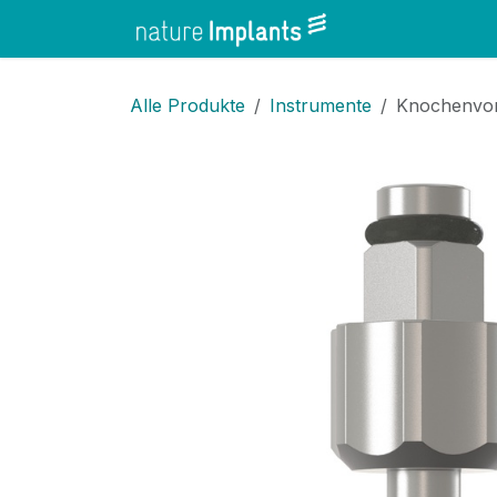
Zum Inhalt springen
Home
Shop
Alle Produkte
Instrumente
Knochenvor