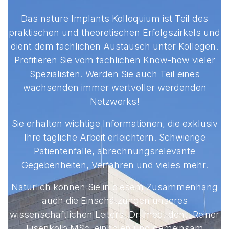
Das nature Implants Kolloquium ist Teil des
praktischen und theoretischen Erfolgszirkels und
dient dem fachlichen Austausch unter Kollegen.
Profitieren Sie vom fachlichen Know-how vieler
Spezialisten. Werden Sie auch Teil eines
wachsenden immer wertvoller werdenden
Netzwerks!
Sie erhalten wichtige Informationen, die exklusiv
Ihre tägliche Arbeit erleichtern. Schwierige
Patientenfälle, abrechnungsrelevante
Gegebenheiten, Verfahren und vieles mehr.
Natürlich können Sie in diesem Zusammenhang
auch die Einschätzungen unseres
wissenschaftlichen Leiters, Dr. med. dent. Reiner
Eisenkolb MSc. einholen und gemeinsam