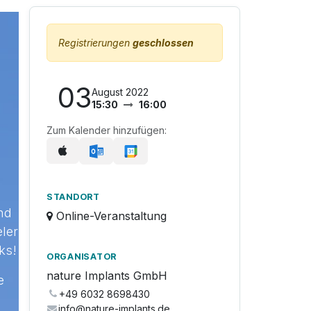
Registrierungen
geschlossen
03
August 2022
15:30
16:00
Zum Kalender hinzufügen:
STANDORT
nd
Online-Veranstaltung
eler
ks!
ORGANISATOR
nature Implants GmbH
e
+49 6032 8698430
info@nature-implants.de