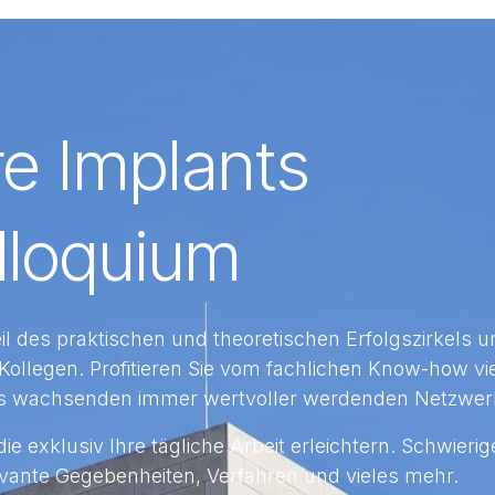
re Implants
lloquium
il des praktischen und theoretischen Erfolgszirkels u
ollegen. Profitieren Sie vom fachlichen Know-how vi
ines wachsenden immer wertvoller werdenden Netzwer
ie exklusiv Ihre tägliche Arbeit erleichtern. Schwierig
evante Gegebenheiten, Verfahren und vieles mehr.